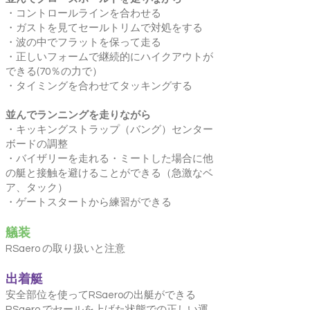
・コントロールラインを合わせる
・ガストを見てセールトリムで対処をする
・波の中でフラットを保って走る
・正しいフォームで継続的にハイクアウトが
できる(70％の力で）
・タイミングを合わせてタッキングする
並んでランニングを走りながら
・キッキングストラップ（バング）センター
ボードの調整
・バイザリーを走れる・ミートした場合に他
の艇と接触を避けることができる（急激なベ
ア、タック）
・ゲートスタートから練習ができる
艤装
RSaero の取り扱いと注意
出着艇
安全部位を使ってRSaeroの出艇ができる
RSaero でセールを上げた状態での正しい運