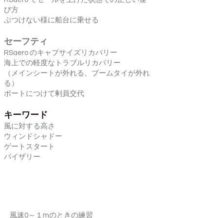
び方
ぶつけない様に船台に乗せる
セーフティ
RSaero のキャプサイズリカバリー
海上での軽度なトラブルリカバリー
（メインシートが外れる、ブームタイが外れ
る）
ボートにつけて剰員交代
キーワード
風に対する高さ
ウィンドシャドー
ゲートスタート
バイザリー
【4A4B共通練習目次】
風速0～１mのときの練習