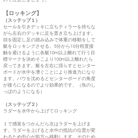
【ロッキング】
（スッテップ１）
セールを引きデッキに立ちティラーを持ちな
がら左右のデッキに足を置き立ち上げます。
頭を固定し足の踏み込みで体重の移動をして
艇をロッキングさせる。5分から10分程度接
触を避けるように各艇10m以上離れて行う目
標マークを決めそこより100m以上離れたら
戻ってきます。艇を左右に揺らすとセンター
ボードが水中を漕ぐことにより推進力になり
ます。バウを沈めるとセンターボードの角度
が後ろになるのでより効果的です。（魚のし
っぽのようになる）
（スッテップ２）
ラダーを水中から上げてロッキング
１で感覚をつかんだら次はラダーを上げま
す。ラダーを上げると水中の抵抗の位置が変
わるため中心が前方へ移動します。そのため