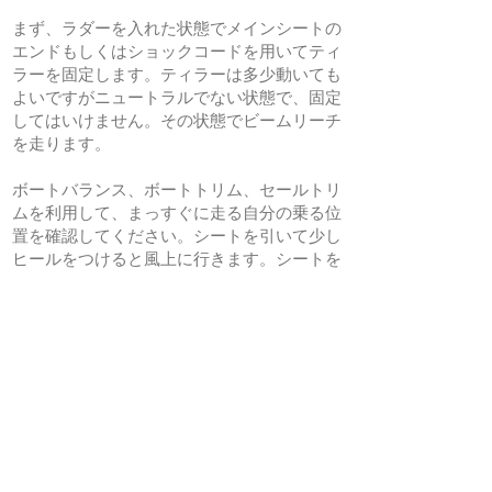
まず、ラダーを入れた状態でメインシートの
エンドもしくはショックコードを用いてティ
ラーを固定します。ティラーは多少動いても
よいですがニュートラルでない状態で、固定
してはいけません。その状態でビームリーチ
を走ります。
ボートバランス、ボートトリム、セールトリ
ムを利用して、まっすぐに走る自分の乗る位
置を確認してください。シートを引いて少し
ヒールをつけると風上に行きます。シートを
出しながらウインドワードヒールをつけると
風下に行きます。慣れてきたらブロードリー
チ、クローズリーチを走ってみましょう。慣
れてきたらヨットの上に立って走ってみまし
ょう。よりヨットの動きが分かりやすいで
す。
次に完全にラダーを上げて同様に行います。
今度はタックもやってみてください。ボート
バランス、ボートトリム、セールトリムを重